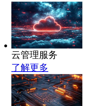
云管理服务
了解更多