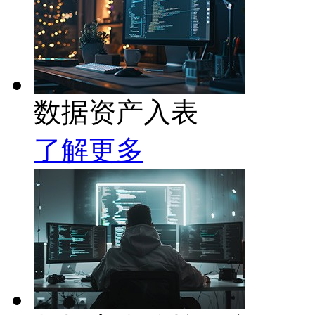
数据资产入表
了解更多