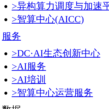
>异构算力调度与加速
>智算中心(AICC)
服务
>DC·AI生态创新中心
>AI服务
>AI培训
>智算中心运营服务