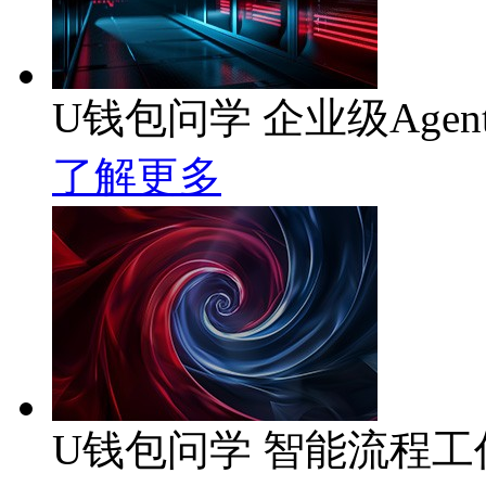
U钱包问学 企业级Agen
了解更多
U钱包问学 智能流程工