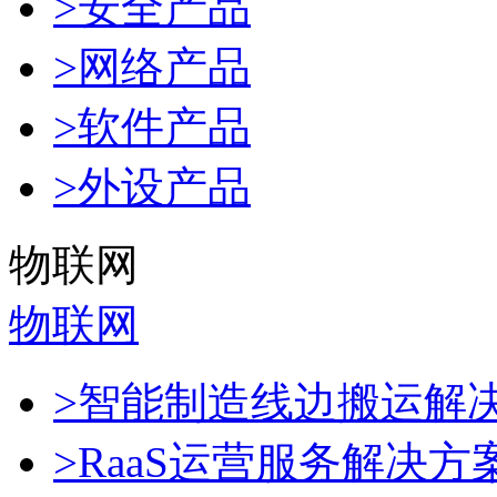
>安全产品
>网络产品
>软件产品
>外设产品
物联网
物联网
>智能制造线边搬运解
>RaaS运营服务解决方