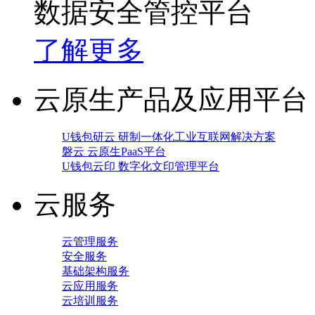
数据安全管控平台
了解更多
云原生产品及应用平台
U钱包研云 研制一体化工业互联网解决方案
磐云 云原生PaaS平台
U钱包云印 数字化文印管理平台
云服务
云管理服务
安全服务
基础架构服务
云应用服务
云培训服务