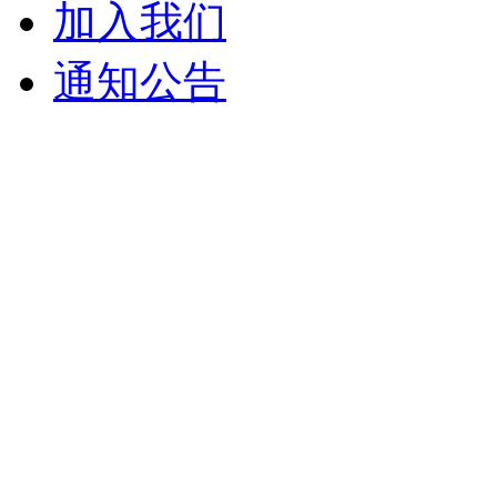
加入我们
通知公告