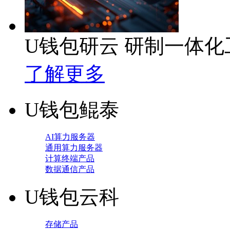
U钱包研云 研制一体
了解更多
U钱包鲲泰
AI算力服务器
通用算力服务器
计算终端产品
数据通信产品
U钱包云科
存储产品