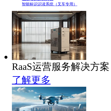
智能标识识读系统（叉车专用）
RaaS运营服务解决方案
了解更多