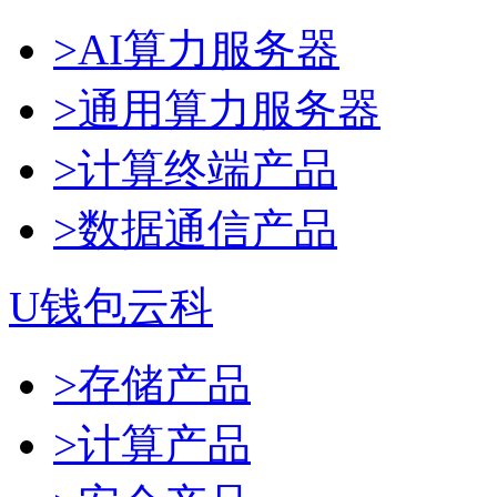
>AI算力服务器
>通用算力服务器
>计算终端产品
>数据通信产品
U钱包云科
>存储产品
>计算产品