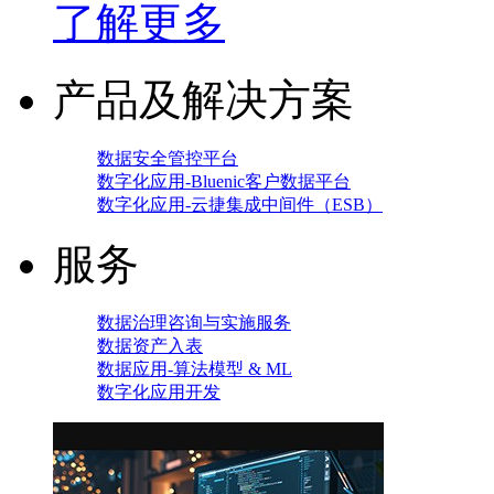
了解更多
产品及解决方案
数据安全管控平台
数字化应用-Bluenic客户数据平台
数字化应用-云捷集成中间件（ESB）
服务
数据治理咨询与实施服务
数据资产入表
数据应用-算法模型 & ML
数字化应用开发