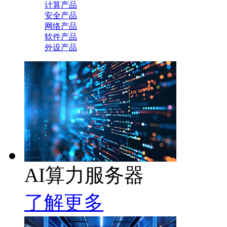
计算产品
安全产品
网络产品
软件产品
外设产品
AI算力服务器
了解更多