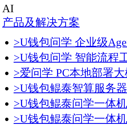
AI
产品及解决方案
>U钱包问学 企业级Age
>U钱包问学 智能流程
>爱问学 PC本地部署
>U钱包鲲泰智算服务
>U钱包鲲泰问学一体
>U钱包鲲泰问学一体机De