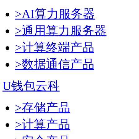
>AI算力服务器
>通用算力服务器
>计算终端产品
>数据通信产品
U钱包云科
>存储产品
>计算产品