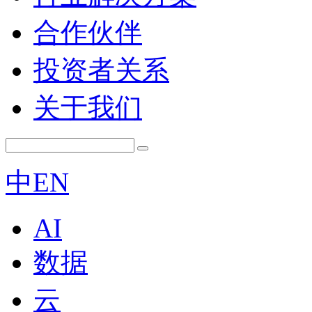
合作伙伴
投资者关系
关于我们
中
EN
AI
数据
云