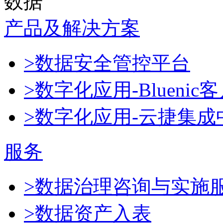
数据
产品及解决方案
>数据安全管控平台
>数字化应用-Blueni
>数字化应用-云捷集成
服务
>数据治理咨询与实施
>数据资产入表