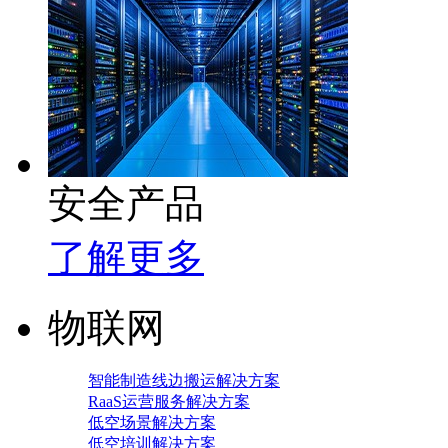
安全产品
了解更多
物联网
智能制造线边搬运解决方案
RaaS运营服务解决方案
低空场景解决方案
低空培训解决方案