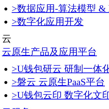
>数据应用-算法模型 & 
>数字化应用开发
云
云原生产品及应用平台
>U钱包研云 研制一体
>磐云 云原生PaaS平台
>U钱包云印 数字化文