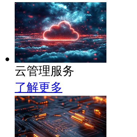
云管理服务
了解更多